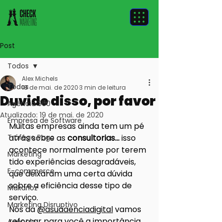
Post
Todos
Alex Michels
Todos
18 de mai. de 2020
3 min de leitura
Duvide disso, por favor
Agência 360
Atualizado:
19 de mai. de 2020
Empresa de Software
Muitas empresas ainda tem um pé 
Tráfego Pago
atrás sobre as 
consultorias...
 isso 
acontece normalmente por terem 
Marketing
tido experiências desagradáveis, 
E-commerce
que deixaram uma certa dúvida 
sobre a eficiência desse tipo de 
Makarioz
serviço.
Marketing Disruptivo
Nós da 
@asuaaenciadigital
 vamos 
reforçar para você a importância 
Agencia