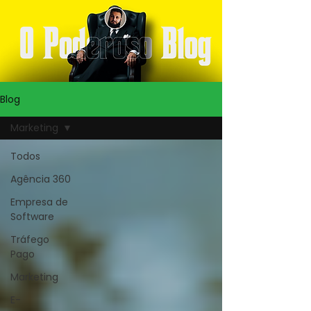
Blog
Marketing
Todos
Agência 360
Empresa de
Software
Tráfego
Pago
Marketing
E-