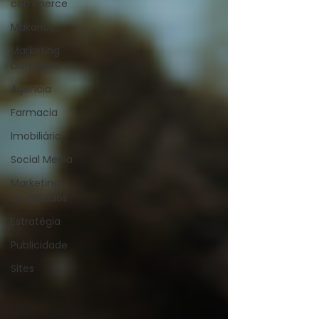
commerce
Makarioz
Marketing
Disruptivo
Agencia
Farmacia
Imobiliário
Social Media
Marketing
de Afiliados
Estratégia
Publicidade
Sites