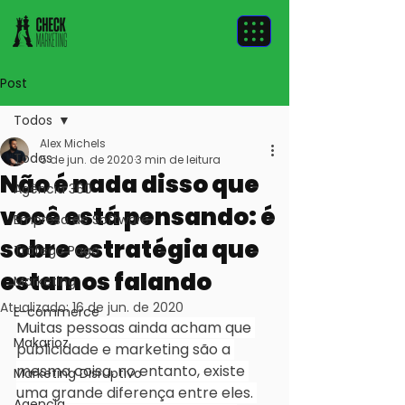
Post
Todos
Alex Michels
Todos
5 de jun. de 2020
3 min de leitura
Não é nada disso que
Agência 360
você está pensando: é
Empresa de Software
sobre estratégia que
Tráfego Pago
estamos falando
Marketing
Atualizado:
16 de jun. de 2020
E-commerce
Muitas pessoas ainda acham que 
Makarioz
publicidade e marketing são a 
mesma coisa, no entanto, existe 
Marketing Disruptivo
uma grande diferença entre eles. 
Agencia