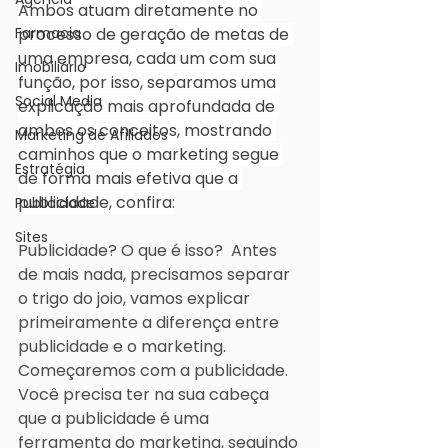
Ambos atuam diretamente no 
Farmacia
processo de geração de metas de 
uma empresa, cada um com sua 
Imobiliário
função, por isso, separamos uma 
Social Media
explicação mais aprofundada de 
ambos os conceitos, mostrando 
Marketing de Afiliados
caminhos que o marketing segue 
Estratégia
de forma mais efetiva que a 
publicidade, confira:
Publicidade
Sites
Publicidade? O que é isso?  Antes 
de mais nada, precisamos separar 
o trigo do joio, vamos explicar 
primeiramente a diferença entre 
publicidade e o marketing. 
Começaremos com a publicidade.  
Você precisa ter na sua cabeça 
que a publicidade é uma 
ferramenta do marketing, seguindo 