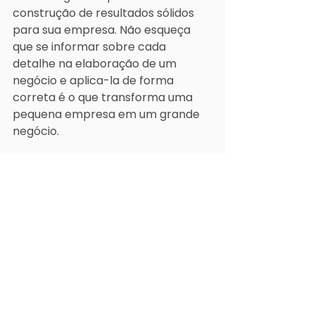
construção de resultados sólidos 
para sua empresa. Não esqueça 
que se informar sobre cada 
detalhe na elaboração de um 
negócio e aplica-la de forma 
correta é o que transforma uma 
pequena empresa em um grande 
negócio.
 Sabendo disso, deixe um 
comentário abaixo informando 
qual importância você atribui ao 
marketing para sua empresa.
marketing digital
estratégia
Publicidade
Marketing
Estratégia