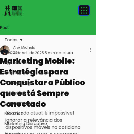
Post
Todos
Alex Michels
Todos
4 de set. de 2025
5 min de leitura
Marketing Mobile:
Agência 360
Estratégias para
Empresa de Software
Conquistar o Público
Tráfego Pago
que está Sempre
Marketing
Conectado
E-commerce
No mundo atual, é impossível 
Makarioz
ignorar a relevância dos 
Marketing Disruptivo
dispositivos móveis no cotidiano 
Agencia