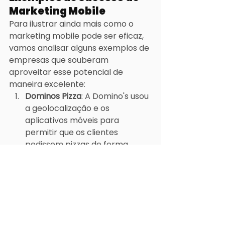
Marketing Mobile
Para ilustrar ainda mais como o 
marketing mobile pode ser eficaz, 
vamos analisar alguns exemplos de 
empresas que souberam 
aproveitar esse potencial de 
maneira excelente:
Dominos Pizza
: A Domino's usou 
a geolocalização e os 
aplicativos móveis para 
permitir que os clientes 
pedissem pizzas de forma 
rápida e fácil. A empresa 
obteve um aumento 
significativo nas vendas online 
ao otimizar seu processo para 
dispositivos móveis.
Starbucks
: A Starbucks 