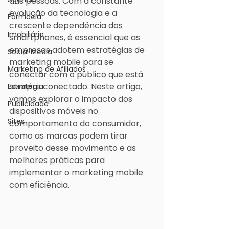
das pessoas. Com a constante 
evolução da tecnologia e a 
Farmacia
crescente dependência dos 
Imobiliário
smartphones, é essencial que as 
empresas adotem estratégias de 
Social Media
marketing mobile para se 
Marketing de Afiliados
conectar com o público que está 
sempre conectado. Neste artigo, 
Estratégia
vamos explorar o impacto dos 
Publicidade
dispositivos móveis no 
Sites
comportamento do consumidor, 
como as marcas podem tirar 
proveito desse movimento e as 
melhores práticas para 
implementar o marketing mobile 
com eficiência.