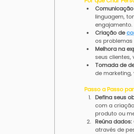
Por que Criar Per
Comunicação m
linguagem, to
engajamento.
Criação de 
co
os problemas 
Melhora na exp
seus clientes,
Tomada de dec
de marketing,
Passo a Passo par
Defina seus ob
com a criação
produto ou me
Reúna dados:
através de pes