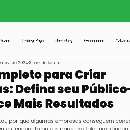
ftware
Tráfego Pago
Marketing
E-commerce
Makario
e nov. de 2024
3 min de leitura
io
Social Media
Marketing de Afiliados
Estratégia
Publ
mpleto para Criar
s: Defina seu Públic
ce Mais Resultados
ntou por que algumas empresas conseguem conec
ntes, enquanto outras parecem falar uma língua d