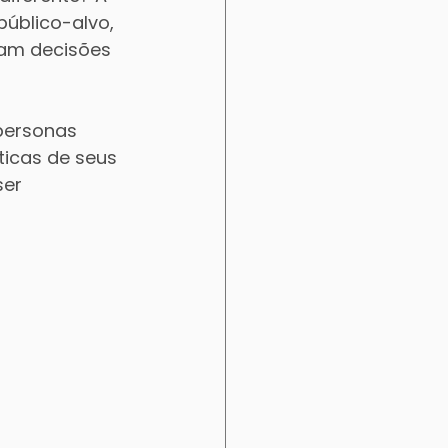
público-alvo, 
am decisões 
personas 
ticas de seus 
er 