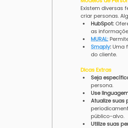
Modelos de Perso
Existem diversas f
criar personas. A
HubSpot:
 Ofe
as informaçõe
MURAL:
 Permit
Smaply
:
 Uma f
do cliente.
Dicas Extras
Seja específic
persona.
Use linguagem
Atualize suas
periodicament
público-alvo.
Utilize suas 