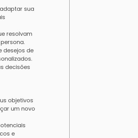
 adaptar sua 
is 
ue resolvam 
 persona.
e desejos de 
sonalizados.
s decisões 
us objetivos 
nçar um novo 
otenciais 
cos e 