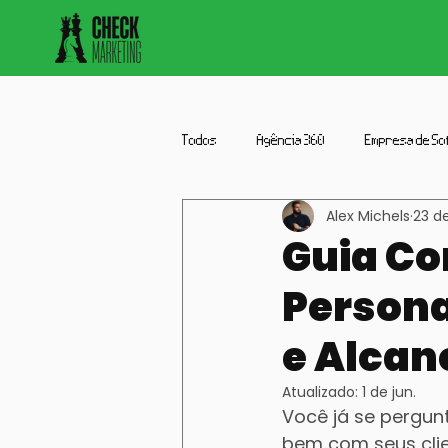
Todos
Agência 360
Empresa de So
Alex Michels
23 d
Agencia
Farmacia
Imobiliár
Guia Co
Persona
e Alcan
Atualizado:
1 de jun.
Você já se pergu
bem com seus clie