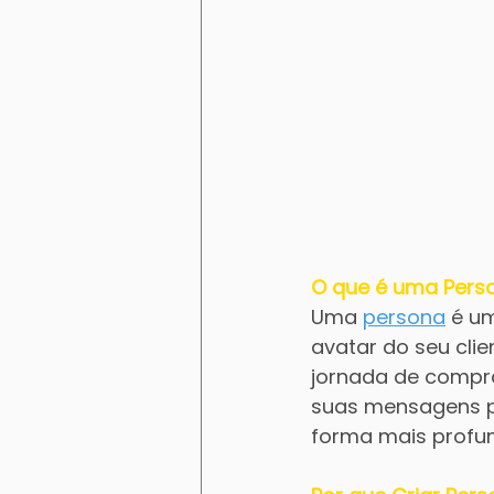
O que é uma Pers
Uma 
persona
 é u
avatar do seu clie
jornada de compra.
suas mensagens pa
forma mais profu