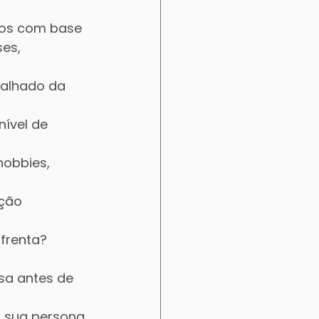
ntos com base 
es, 
talhado da 
nível de 
hobbies, 
ção 
frenta?
sa antes de 
 sua persona 