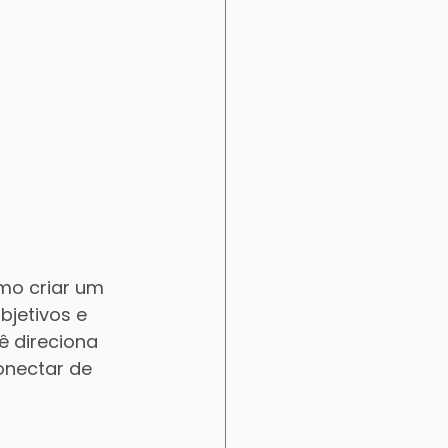
omo criar um 
bjetivos e 
ê direciona 
nectar de 