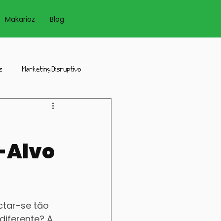
Login
Makarioz
Blog
z
Marketing Disruptivo
icidade
Sites
o-Alvo
tar-se tão 
iferente? A 