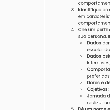
comportament
Identifique os
em característ
comportament
Crie um perfil
sua persona, i
Dados dem
escolarida
Dados psi
interesses,
Comporta
preferidos,
Dores e de
Objetivos:
Jornada do
realizar 
Dê um nome e