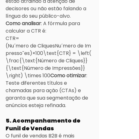
estão atraindo a atenção de 
decisores ou não estão falando a 
língua do seu público-alvo.
Como analisar
: A fórmula para 
calcular a CTR é:
CTR=
(Nuˊmero de CliquesNuˊmero de Im
presso˜es)×100\text{CTR} = \left( 
\frac{\text{Número de Cliques}}
{\text{Número de Impressões}} 
\right) \times 100
Como otimizar
: 
Teste diferentes títulos e 
chamadas para ação (CTAs) e 
garanta que sua segmentação de 
anúncios esteja refinada.
5. Acompanhamento de 
Funil de Vendas
O funil de vendas B2B é mais 