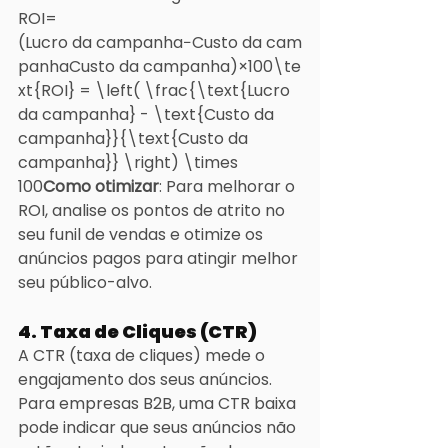
ROI=
(Lucro da campanha−Custo da cam
panhaCusto da campanha)×100\te
xt{ROI} = \left( \frac{\text{Lucro 
da campanha} - \text{Custo da 
campanha}}{\text{Custo da 
campanha}} \right) \times 
100
Como otimizar
: Para melhorar o 
ROI, analise os pontos de atrito no 
seu funil de vendas e otimize os 
anúncios pagos para atingir melhor 
seu público-alvo.
4. Taxa de Cliques (CTR)
A CTR (taxa de cliques) mede o 
engajamento dos seus anúncios. 
Para empresas B2B, uma CTR baixa 
pode indicar que seus anúncios não 