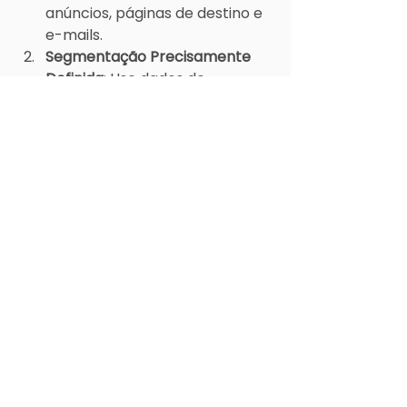
anúncios, páginas de destino e 
e-mails.
Segmentação Precisamente 
Definida
: Use dados de 
comportamento e demografia 
para criar campanhas 
altamente segmentadas e 
mais eficazes.
Ajustes em Tempo Real
: O 
marketing digital oferece a 
vantagem de ajustar suas 
campanhas em tempo real. 
Analise os dados 
continuamente e ajuste suas 
estratégias conforme 
necessário para melhorar a 
performance.
Uso de Ferramentas de 
Automação
: Utilize 