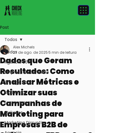
Post
Todos
Alex Michels
Todos
27 de ago. de 2025
5 min de leitura
Dados que Geram
Agência 360
Resultados: Como
Empresa de Software
Analisar Métricas e
Tráfego Pago
Otimizar suas
Marketing
Campanhas de
E-commerce
Marketing para
Makarioz
Empresas B2B de
Marketing Disruptivo
Agencia