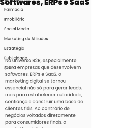
Softwares, ERPs e SaaS
Farmacia
Imobiliário
Social Media
Marketing de Afiliados
Estratégia
Publicidade
No universo B2B, especialmente 
para empresas que desenvolvem 
Sites
softwares, ERPs e SaaS, o 
marketing digital se tornou 
essencial não só para gerar leads, 
mas para estabelecer autoridade, 
confiança e construir uma base de 
clientes fiéis. Ao contrário de 
negócios voltados diretamente 
para consumidores finais, o 