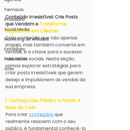
Farmacia
Conteúdo Irresistível: Crie Posts 
Imobiliário
que Vendam e 
Transforme 
Social Media
Seguidores em Clientes
Criar conteúdo que não apenas 
Marketing de Afiliados
engaja, mas também converte em 
Estratégia
vendas, é a chave para o sucesso 
nas redes sociais. Nesta seção, 
Publicidade
vamos explorar estratégias para 
Sites
criar posts irresistíveis que gerem 
desejo e impulsionem as vendas da 
sua empresa.
1. Conheça Seu Público a Fundo: A 
Base de Tudo
Para criar 
conteúdos
 que 
realmente ressoem com o seu 
público, é fundamental conhecê-lo 