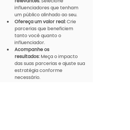
relevantes:
 Selecione 
influenciadores que tenham 
um público alinhado ao seu.
Ofereça um valor real:
 Crie 
parcerias que beneficiem 
tanto você quanto o 
influenciador.
Acompanhe os 
resultados:
 Meça o impacto 
das suas parcerias e ajuste sua 
estratégia conforme 
necessário.
Criar conteúdo que vende nas 
redes sociais exige dedicação, 
criatividade e análise constante. Ao 
seguir as dicas apresentadas neste 
artigo, você estará mais próximo 