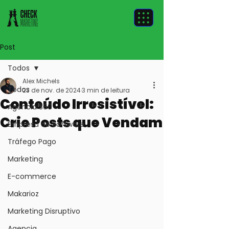
Post
Todos
Alex Michels
Todos
23 de nov. de 2024
3 min de leitura
Conteúdo Irresistível:
Agência 360
Crie Posts que Vendam
Empresa de Software
Tráfego Pago
Marketing
E-commerce
Makarioz
Marketing Disruptivo
Agencia