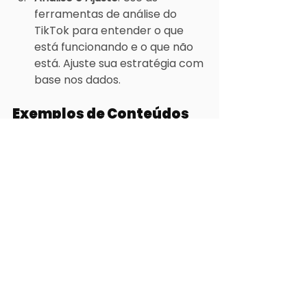
ferramentas de análise do 
TikTok para entender o que 
está funcionando e o que não 
está. Ajuste sua estratégia com 
base nos dados.
Exemplos de Conteúdos 
que Funcionam no TikTok:
Bastidores da Empresa
: Mostre 
como sua empresa funciona 
por trás das câmeras. Isso cria 
uma conexão mais próxima 
com o público.
Tutoriais e Dicas
: Vídeos 
tutoriais são uma ótima 
maneira de educar seu público 