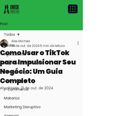
Post
Todos
Alex Michels
Todos
15 de out. de 2024
5 min de leitura
Como Usar o TikTok
Agência 360
para Impulsionar Seu
Empresa de Software
Negócio: Um Guia
Tráfego Pago
Completo
Marketing
Atualizado:
21 de out. de 2024
E-commerce
Makarioz
Marketing Disruptivo
Agencia