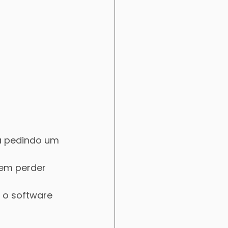
tá pedindo um 
sem perder 
 o software 