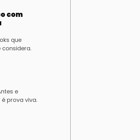
co com 
a
ooks que 
 considera. 
ntes e 
é prova viva.