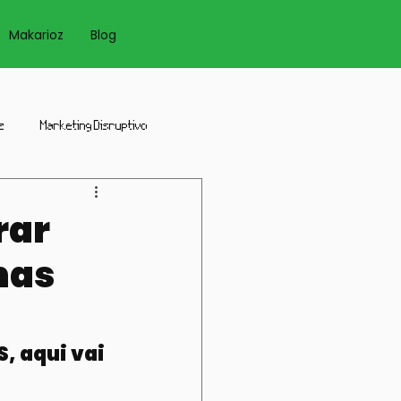
Login
Makarioz
Blog
z
Marketing Disruptivo
icidade
Sites
rar
mas
, aqui vai 