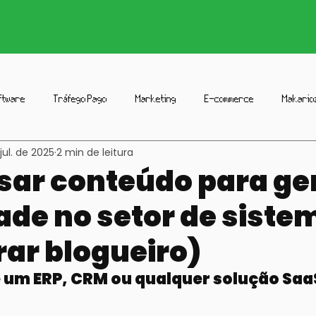
ftware
Tráfego Pago
Marketing
E-commerce
Makario
jul. de 2025
2 min de leitura
io
Social Media
Marketing de Afiliados
Estratégia
Publ
ar conteúdo para ge
ade no setor de siste
rar blogueiro)
 um ERP, CRM ou qualquer solução SaaS