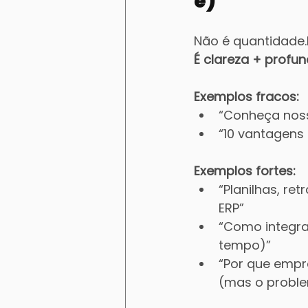
é)
Não é quantidade.
É clareza + profun
Exemplos fracos:
“Conheça nos
“10 vantagens
Exemplos fortes:
“Planilhas, re
ERP”
“Como integra
tempo)”
“Por que empr
(mas o proble