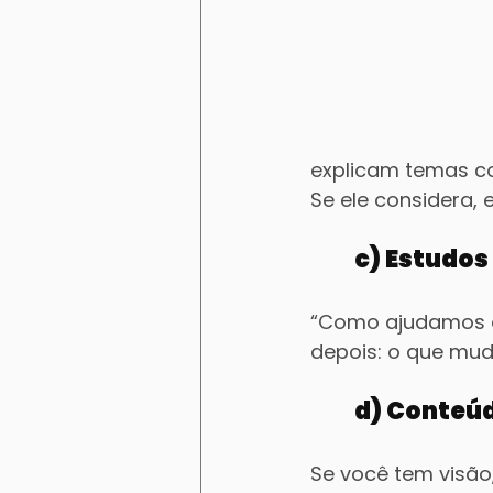
explicam temas co
Se ele considera, e
	c) Estudo
“Como ajudamos em
depois: o que mud
	d) Conte
Se você tem visão