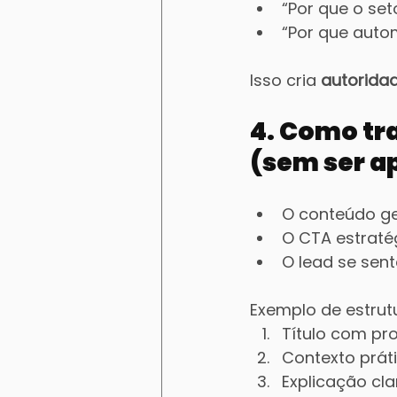
“Por que o se
“Por que auto
Isso cria 
autoridad
4. Como tr
(sem ser a
O conteúdo ge
O CTA estraté
O lead se sen
Exemplo de estrut
Título com pr
Contexto prát
Explicação cl