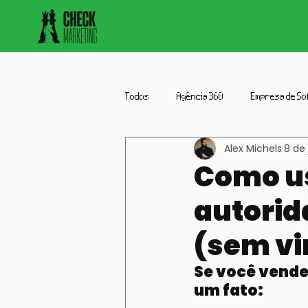
Todos
Agência 360
Empresa de So
Alex Michels
8 de 
Agencia
Farmacia
Imobiliár
Como us
autorid
(sem vi
Se você vende
um fato: