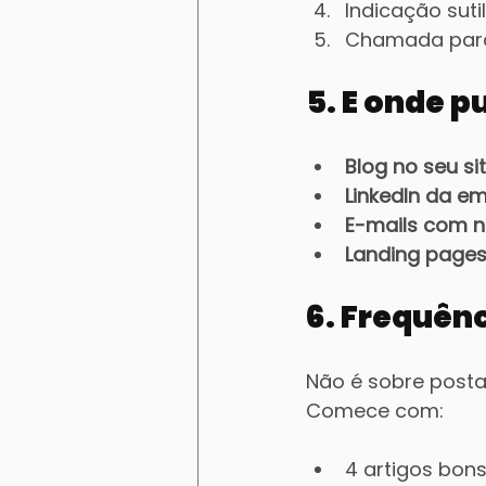
Indicação suti
Chamada para
5. E onde p
Blog no seu si
LinkedIn da em
E-mails com n
Landing pages 
6. Frequê
Não é sobre postar
Comece com:
4 artigos bon