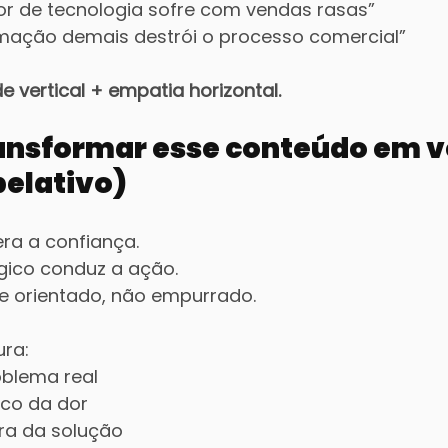
tor de tecnologia sofre com vendas rasas”
mação demais destrói o processo comercial”
e vertical + empatia horizontal.
ansformar esse conteúdo em v
pelativo)
ra a confiança.
gico conduz a ação.
te orientado, não empurrado.
ura:
oblema real
ico da dor
ara da solução