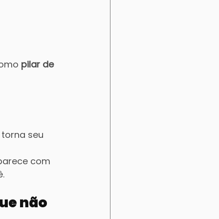
como 
pilar de 
 torna seu 
parece com 
.
ue não 