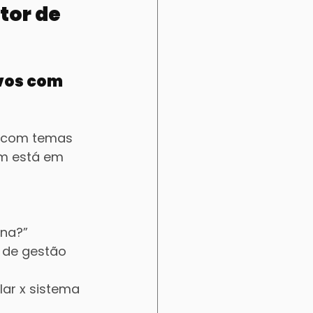
tor de 
vos com 
g com temas 
m está em 
ena?”
 de gestão 
ar x sistema 