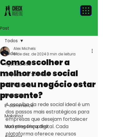
Post
Todos
Alex Michels
Todos
6 de dez. de 2024
3 min de leitura
Como escolher a
Agência 360
melhor rede social
Empresa de Software
para seu negócio estar
Tráfego Pago
presente?
Marketing
A escolha da rede social ideal é um 
E-commerce
dos passos mais estratégicos para 
Makarioz
empresas que desejam fortalecer 
sua presença digital. Cada 
Marketing Disruptivo
plataforma oferece recursos 
Agencia