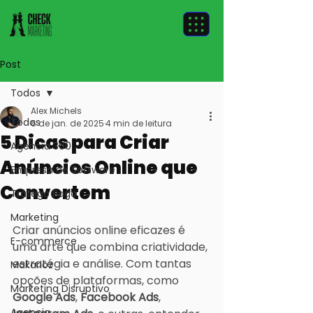
Post
Todos
Alex Michels
Todos
6 de jan. de 2025
4 min de leitura
5 Dicas para Criar
Agência 360
Anúncios Online que
Empresa de Software
Convertem
Tráfego Pago
Marketing
Criar anúncios online eficazes é 
E-commerce
uma arte que combina criatividade, 
estratégia e análise. Com tantas 
Makarioz
opções de plataformas, como 
Marketing Disruptivo
Google Ads
, 
Facebook Ads
, 
Agencia