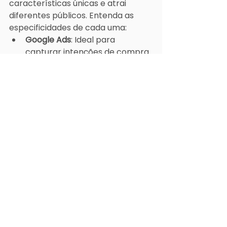
características únicas e atrai 
diferentes públicos. Entenda as 
especificidades de cada uma:
Google Ads
: Ideal para 
capturar intenções de compra 
imediata. Anúncios aparecem 
em resultados de busca e sites 
parceiros.
Facebook Ads
: Excelente para 
segmentação detalhada e 
alcance amplo. Bom para 
produtos e serviços visuais.
Instagram Ads
: Focado em 
imagens e vídeos curtos. Ideal 
para marcas com apelo visual.
LinkedIn Ads
: Melhor para 
alcançar profissionais e 
empresas.
TikTok Ads
: Eficaz para 