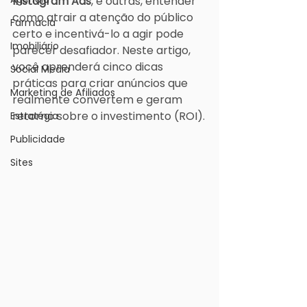
Instagram Ads
, e outras, entender 
como atrair a atenção do público 
Farmacia
certo e incentivá-lo a agir pode 
Imobiliário
parecer desafiador. Neste artigo, 
você aprenderá cinco dicas 
Social Media
práticas para criar anúncios que 
Marketing de Afiliados
realmente convertem e geram 
retorno sobre o investimento (ROI).
Estratégia
Publicidade
Sites